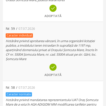
Orasul Somcuta Mare, judetul Maramures
ADOPTATĂ
Nr.
59
/
07.07.2026
Caracter individual
Hotărâre privind aprobarea vânzarii, în urma organizării licitației
publice, a imobilului teren intravilan în suprafață de 1197 mp,
aparținând domeniului privat al Orașului Șomcuta Mare, înscris în
CF nr. 55004 Șomcuta Mare, nr. cad. 55004 situat pe str. Gării, loc.
Șomcuta Mare
ADOPTATĂ
Nr.
58
/
07.07.2026
Caracter normativ
Hotărâre privind mandatarea reprezentantului UAT Oraș Șomcuta
Mare de a vota în AGA ADIGIDM MM modificarea tarifelor pentru