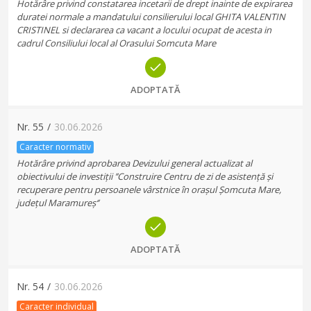
Hotărâre privind constatarea incetarii de drept inainte de expirarea
duratei normale a mandatului consilierului local GHITA VALENTIN
CRISTINEL si declararea ca vacant a locului ocupat de acesta in
cadrul Consiliului local al Orasului Somcuta Mare
ADOPTATĂ
Nr.
55
/
30.06.2026
Caracter normativ
Hotărâre privind aprobarea Devizului general actualizat al
obiectivului de investiții ’’Construire Centru de zi de asistență și
recuperare pentru persoanele vârstnice în orașul Șomcuta Mare,
județul Maramureș‘’
ADOPTATĂ
Nr.
54
/
30.06.2026
Caracter individual