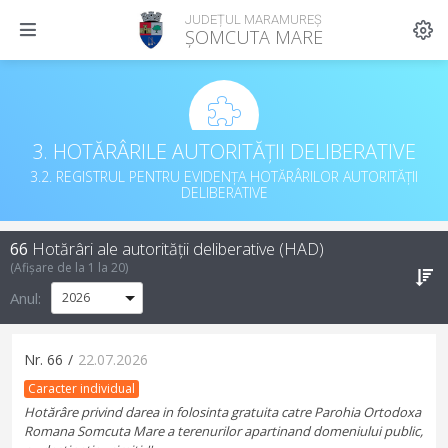
JUDEȚUL MARAMUREȘ
ȘOMCUTA MARE
3. HOTĂRÂRILE AUTORITĂȚII DELIBERATIVE
3.2. REGISTRUL PENTRU EVIDENȚA HOTĂRÂRILOR AUTORITĂȚII
DELIBERATIVE
66
Hotărâri ale autorității deliberative (HAD)
(Afișare de la
1
la
20
)
Anul:
Nr.
66
/
22.07.2026
Caracter individual
Hotărâre privind darea in folosinta gratuita catre Parohia Ortodoxa
Romana Somcuta Mare a terenurilor apartinand domeniului public,