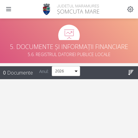
JUDEȚUL MARAMUREȘ
ȘOMCUTA MARE
5. DOCUMENTE ȘI INFORMAȚII FINANCIARE
5.6. REGISTRUL DATORIEI PUBLICE LOCALE
Anul:
0
Documente