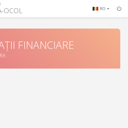
I
A-OCOL
RO
ȚII FINANCIARE
ORA