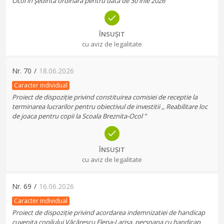
Ocol in şedinta ordinara pentru data de 30 inie 2026
ÎNSUȘIT
cu aviz de legalitate
Nr.
70
/
18.06.2026
Caracter individual
Proiect de dispoziție privind constituirea comisiei de receptie la
terminarea lucrarilor pentru obiectivul de investitii ,, Reabilitare loc
de joaca pentru copii la Scoala Breznita-Ocol ”
ÎNSUȘIT
cu aviz de legalitate
Nr.
69
/
16.06.2026
Caracter individual
Proiect de dispoziție privind acordarea indemnizatiei de handicap
cuvenita copilului Văcărescu Elena-Larisa, persoana cu handicap