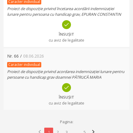
Caracter individual
Proiect de dispoziție privind încetarea acordării indemnizației
lunare pentru persoana cu handicap grav, EPURAN CONSTANTIN
ÎNSUȘIT
cu aviz de legalitate
Nr.
66
/
08.06.2026
Caracter individual
Proiect de dispoziție privind acordarea indemnizației lunare pentru
persoane cu handicap grav doamnei PĂTRUCĂ MARIA
ÎNSUȘIT
cu aviz de legalitate
Pagina:
chevron_left
chevron_right
1
2
3
...
5