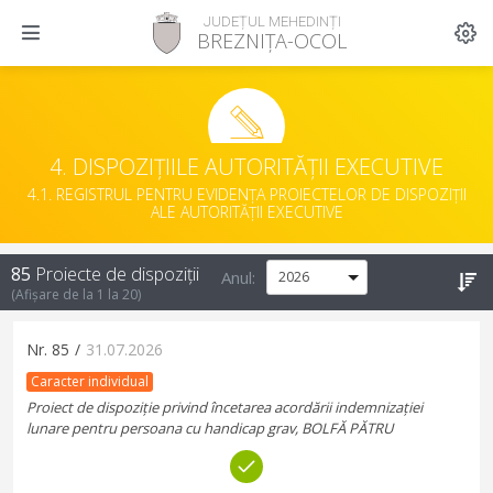
JUDEȚUL MEHEDINȚI
BREZNIȚA-OCOL
4. DISPOZIȚIILE AUTORITĂȚII EXECUTIVE
4.1. REGISTRUL PENTRU EVIDENȚA PROIECTELOR DE DISPOZIȚII
ALE AUTORITĂȚII EXECUTIVE
85
Proiecte de dispoziții
Anul:
(Afișare de la
1
la
20
)
Nr.
85
/
31.07.2026
Caracter individual
Proiect de dispoziție privind încetarea acordării indemnizației
lunare pentru persoana cu handicap grav, BOLFĂ PĂTRU