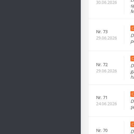
30.06.2026
s
M
C
Nr.
73
D
29.06.2026
p
C
Nr.
72
D
29.06.2026
g
h
C
Nr.
71
D
24.06.2026
ş
C
Nr.
70
D