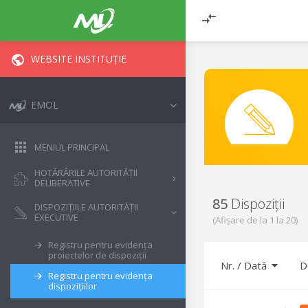
WEBSITE INSTITUȚIE
EMOL
MENIUL PRINCIPAL
HOTĂRÂRILE AUTORITĂȚII
DELIBERATIVE
85
Dispoziții
DISPOZIȚIILE AUTORITĂȚII
EXECUTIVE
(Afișare de la
1
la
20
)
Registru pentru evidența
proiectelor de dispoziții
Nr.
/
Dată
D
Registru pentru evidența
dispozițiilor