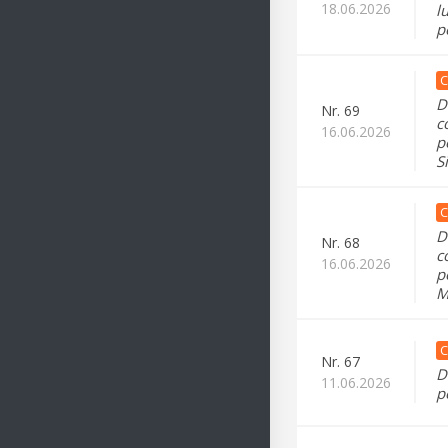
18.06.2026
l
p
C
D
Nr.
69
c
16.06.2026
p
S
C
D
Nr.
68
c
16.06.2026
p
M
C
Nr.
67
D
11.06.2026
p