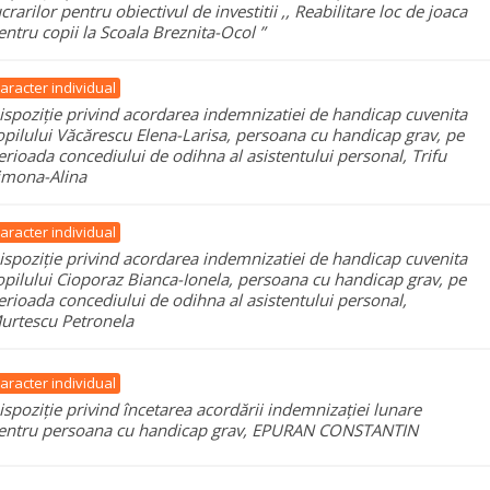
ucrarilor pentru obiectivul de investitii ,, Reabilitare loc de joaca
entru copii la Scoala Breznita-Ocol ”
aracter individual
ispoziție privind acordarea indemnizatiei de handicap cuvenita
opilului Văcărescu Elena-Larisa, persoana cu handicap grav, pe
erioada concediului de odihna al asistentului personal, Trifu
imona-Alina
aracter individual
ispoziție privind acordarea indemnizatiei de handicap cuvenita
opilului Cioporaz Bianca-Ionela, persoana cu handicap grav, pe
erioada concediului de odihna al asistentului personal,
urtescu Petronela
aracter individual
ispoziție privind încetarea acordării indemnizației lunare
entru persoana cu handicap grav, EPURAN CONSTANTIN