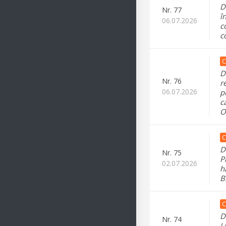
D
Nr.
77
î
06.07.2026
c
c
C
D
Nr.
76
r
06.07.2026
p
c
O
C
D
Nr.
75
P
02.07.2026
h
B
C
D
Nr.
74
L