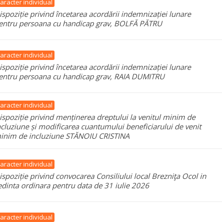
aracter individual
ispoziție privind încetarea acordării indemnizației lunare
entru persoana cu handicap grav, BOLFĂ PĂTRU
aracter individual
ispoziție privind încetarea acordării indemnizației lunare
entru persoana cu handicap grav, RAIA DUMITRU
aracter individual
ispoziție privind menținerea dreptului la venitul minim de
ncluziune și modificarea cuantumului beneficiarului de venit
inim de incluziune STĂNOIU CRISTINA
aracter individual
ispoziție privind convocarea Consiliului local Brezniţa Ocol in
edinta ordinara pentru data de 31 iulie 2026
aracter individual