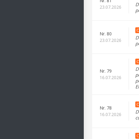
Nr.
81
D
23.07.2026
p
C
Nr.
80
D
23.07.2026
p
C
D
Nr.
79
p
16.07.2026
p
E
C
Nr.
78
D
16.07.2026
c
C