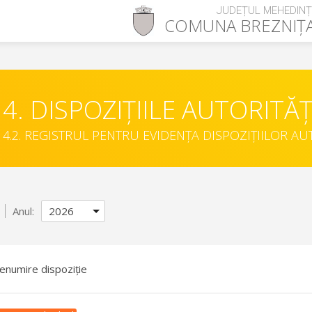
JUDEȚUL MEHEDINȚ
COMUNA
BREZNIȚ
4. DISPOZIȚIILE AUTORITĂȚ
4.2. REGISTRUL PENTRU EVIDENȚA DISPOZIȚIILOR AU
Anul:
enumire dispoziție