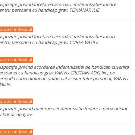
ispoziție privind încetarea acordării indemnizației lunare
entru persoana cu handicap grav, TISMĂNAR ILIE
aracter individual
ispoziție privind încetarea acordării indemnizației lunare
entru persoana cu handicap grav, CUREA VASILE
aracter individual
ispoziție privind acordarea indemnizatiei de handicap cuvenita
ersoanei cu handicap grav VANVU CRISTIAN-ADELIN , pe
erioada concediului de odihna al asistentului personal, VANVU
MILIA
aracter individual
ispoziție privind majorarea indemnizație lunare a persoanelor
u handicap grav
aracter individual