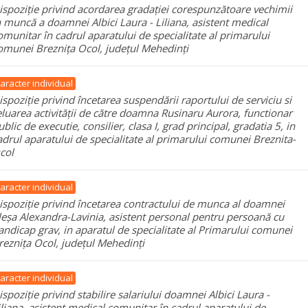
ispoziție privind acordarea gradației corespunzătoare vechimii
n muncă a doamnei Albici Laura - Liliana, asistent medical
omunitar în cadrul aparatului de specialitate al primarului
omunei Breznița Ocol, județul Mehedinți
aracter individual
ispoziție privind încetarea suspendării raportului de serviciu si
eluarea activității de către doamna Rusinaru Aurora, functionar
ublic de executie, consilier, clasa I, grad principal, gradatia 5, in
adrul aparatului de specialitate al primarului comunei Breznita-
col
aracter individual
ispoziție privind încetarea contractului de munca al doamnei
leșa Alexandra-Lavinia, asistent personal pentru persoană cu
andicap grav, in aparatul de specialitate al Primarului comunei
reznița Ocol, județul Mehedinți
aracter individual
ispoziție privind stabilire salariului doamnei Albici Laura -
iliana, asistent medical comunitar în cadrul aparatului de