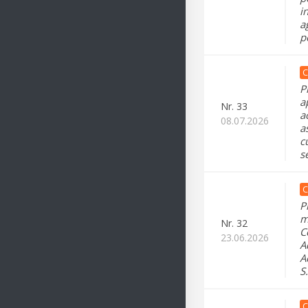
i
a
p
C
P
a
Nr.
33
a
08.07.2026
a
c
s
C
P
m
Nr.
32
C
23.06.2026
A
A
S
C