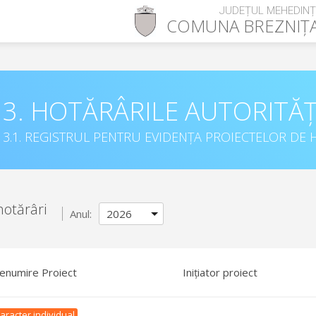
JUDEȚUL MEHEDINȚ
COMUNA
BREZNIȚ
3. HOTĂRÂRILE AUTORITĂȚ
3.1. REGISTRUL PENTRU EVIDENȚA PROIECTELOR DE H
hotărâri
Anul:
enumire Proiect
Inițiator proiect
aracter individual