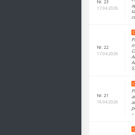
Nr.
23
a
17.04.2026
t
cu
C
P
m
Nr.
22
C
17.04.2026
A
A
S
C
P
Nr.
21
a
16.04.2026
a
p
–
C