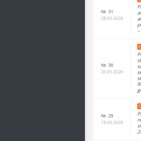
P
Nr.
31
a
28.05.2026
a
p
–
C
P
s
Nr.
30
s
20.05.2026
s
s
f
g
C
P
Nr.
29
r
18.05.2026
s
2