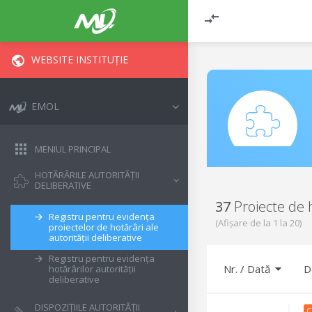
WEBSITE INSTITUȚIE
EMOL
MENIUL PRINCIPAL
HOTĂRÂRILE AUTORITĂȚII
DELIBERATIVE
37
Proiecte de 
Registru pentru evidența
(Afișare de la
1
la
20
)
proiectelor de hotărâri ale
autorității deliberative
Registru pentru evidența
Nr. / Dată
D
hotărârilor autorității
deliberative
DISPOZIȚIILE AUTORITĂȚII
C