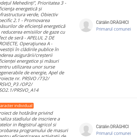
udețul Mehedinți”, Prioritatea 3 -
ficienţa energetică și
nfrastructura verde, Obiectiv
pecific 2.1 - Promovarea
Cătălin
DRĂGHICI
ăsurilor de eficiență energetică
Primarul comunei
i reducerea emisiilor de gaze cu
fect de seră - APELUL 2 DE
ROIECTE, Operaţiunea A -
vestiții în clădirile publice în
ederea asigurării/creșterii
ficienței energetice și măsuri
entru utilizarea unor surse
egenerabile de energie, Apel de
roiecte nr. PRSVO /732/
RSVO_P3 /OP2/
SO2.1/PRSVO_A14
aracter individual
roiect de hotărâre privind
naliza stadiului de inscriere a
atelor in Registrul agricol si
Cătălin
DRĂGHICI
probarea programului de masuri
Primarul comunei
entru eficientizarea activitatii de