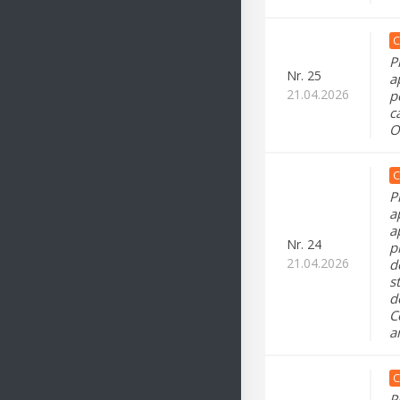
C
P
Nr.
25
a
21.04.2026
p
c
O
C
P
a
a
Nr.
24
p
21.04.2026
d
s
d
C
a
C
P