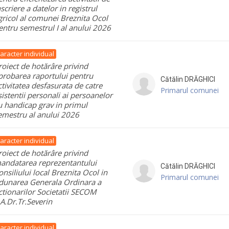
nscriere a datelor in registrul
gricol al comunei Breznita Ocol
entru semestrul I al anului 2026
aracter individual
roiect de hotărâre privind
probarea raportului pentru
Cătălin
DRĂGHICI
ctivitatea desfasurata de catre
Primarul comunei
sistentii personali ai persoanelor
u handicap grav in primul
emestru al anului 2026
aracter individual
roiect de hotărâre privind
andatarea reprezentantului
Cătălin
DRĂGHICI
onsiliului local Breznita Ocol in
Primarul comunei
dunarea Generala Ordinara a
ctionarilor Societatii SECOM
.A.Dr.Tr.Severin
aracter individual