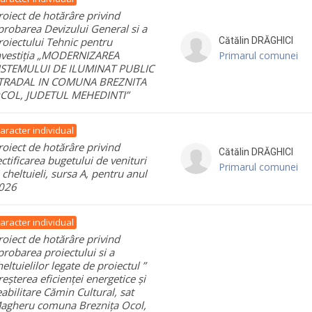
roiect de hotărâre privind
probarea Devizului General si a
roiectului Tehnic pentru
Cătălin
DRĂGHICI
nvestiția „MODERNIZAREA
Primarul comunei
ISTEMULUI DE ILUMINAT PUBLIC
TRADAL IN COMUNA BREZNITA
COL, JUDETUL MEHEDINTI”
aracter individual
roiect de hotărâre privind
Cătălin
DRĂGHICI
ectificarea bugetului de venituri
Primarul comunei
i cheltuieli, sursa A, pentru anul
026
aracter individual
roiect de hotărâre privind
probarea proiectului si a
heltuielilor legate de proiectul ”
reșterea eficienței energetice și
eabilitare Cămin Cultural, sat
agheru comuna Breznița Ocol,