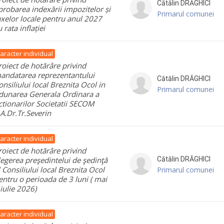
Cătălin
DRĂGHICI
probarea indexării impozitelor și
Primarul comunei
axelor locale pentru anul 2027
 rata inflației
aracter individual
roiect de hotărâre privind
andatarea reprezentantului
Cătălin
DRĂGHICI
onsiliului local Breznita Ocol in
Primarul comunei
dunarea Generala Ordinara a
ctionarilor Societatii SECOM
.A.Dr.Tr.Severin
aracter individual
roiect de hotărâre privind
legerea preşedintelui de şedinţă
Cătălin
DRĂGHICI
l Consiliului local Breznita Ocol
Primarul comunei
entru o perioada de 3 luni ( mai
 iulie 2026)
aracter individual