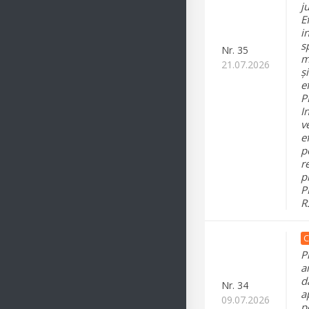
j
E
i
s
Nr.
35
m
21.07.2026
ș
e
P
In
v
e
p
r
p
P
R
C
P
a
d
Nr.
34
a
09.07.2026
p