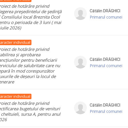
roiect de hotărâre privind
legerea preşedintelui de şedinţă
Cătălin
DRĂGHICI
l Consiliului local Breznita Ocol
Primarul comunei
entru o perioada de 3 luni ( mai
 iulie 2026)
aracter individual
roiect de hotărâre privind
tabilirea și aprobarea
ancțiunilor pentru beneficiarii
Cătălin
DRĂGHICI
erviciului de salubritate care nu
Primarul comunei
epară în mod corespunzător
luxurile de deșeuri la locul de
enerare
aracter individual
roiect de hotărâre privind
Cătălin
DRĂGHICI
ectificarea bugetului de venituri
Primarul comunei
i cheltuieli, sursa A, pentru anul
026