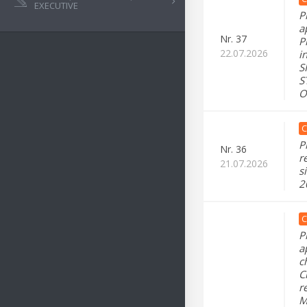
EXECUTIVE
P
a
Nr.
37
P
22.07.2026
i
S
S
O
C
P
Nr.
36
r
21.07.2026
s
2
C
P
a
c
C
r
M