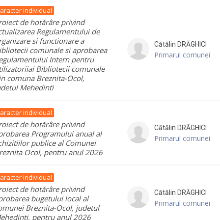
aracter individual
roiect de hotărâre privind
ctualizarea Regulamentului de
rganizare si functionare a
Cătălin
DRĂGHICI
ibliotecii comunale si aprobarea
Primarul comunei
egulamentului Intern pentru
tilizatoriiai Bibliotecii comunale
in comuna Breznita-Ocol,
udetul Mehedinti
aracter individual
roiect de hotărâre privind
Cătălin
DRĂGHICI
probarea Programului anual al
Primarul comunei
chizitiilor publice al Comunei
reznita Ocol, pentru anul 2026
aracter individual
roiect de hotărâre privind
Cătălin
DRĂGHICI
probarea bugetului local al
Primarul comunei
omunei Breznita-Ocol, judetul
ehedinti, pentru anul 2026