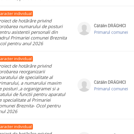
aracter individual
roiect de hotărâre privind
probarea numarului de posturi
Cătălin
DRĂGHICI
entru asistentii personali din
Primarul comunei
adrul Primariei comunei Breznita
col pentru anul 2026
aracter individual
roiect de hotărâre privind
probarea reorganizarii
paratului de specialitate al
rimarului, a numarului maxim
Cătălin
DRĂGHICI
e posturi ,a organigramei si a
Primarul comunei
tatului de functii pentru aparatul
e specialitate al Primariei
omunei Breznita- Ocol pentru
nul 2026
aracter individual
roiect de hotărâre privind