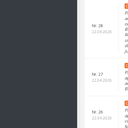
C
P
a
o
Nr.
28
B
22.04.2026
R
u
d
j
C
P
Nr.
27
a
22.04.2026
a
B
C
P
Nr.
26
a
22.04.2026
c
M