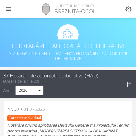
JUDEȚUL MEHEDINȚI
BREZNIȚA-OCOL
3. HOTĂRÂRILE AUTORITĂȚII DELIBERATIVE
3.2. REGISTRUL PENTRU EVIDENȚA HOTĂRÂRILOR AUTORITĂȚII
DELIBERATIVE
37
Hotărâri ale autorității deliberative (HAD)
(Afișare de la
1
la
20
)
Anul:
Nr.
37
/
31.07.2026
Caracter individual
Hotărâre privind aprobarea Devizului General si a Proiectului Tehnic
pentru investiția „MODERNIZAREA SISTEMULUI DE ILUMINAT