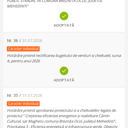
PUBLIC STRADAL IN COMUNA BREZNITA OCOL, JUDETUL
MEHEDINTI”
ADOPTATĂ
Nr.
36
/
31.07.2026
Caracter individual
Hotărâre privind rectificarea bugetului de venituri si cheltuieli, sursa
A, pentru anul 2026
ADOPTATĂ
Nr.
35
/
31.07.2026
Caracter individual
Hotărâre privind aprobarea proiectului si a cheltuielilor legate de
proiectul ” Creșterea eficienței energetice și reabilitare Cămin
Cultural, sat Magheru comuna Breznița Ocol, județul Mehedinți”,
Prioritatea 3 - Eficienţa energetică și infrastructura verde, Obiectiv