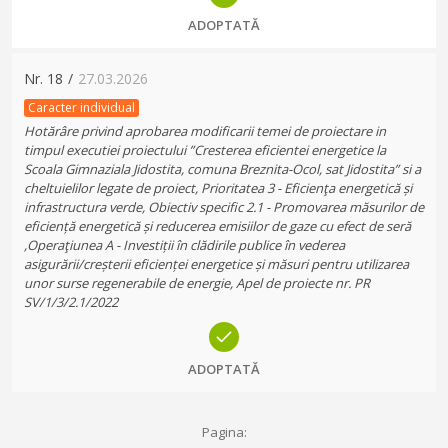
ADOPTATĂ
Nr.
18
/
27.03.2026
Caracter individual
Hotărâre privind aprobarea modificarii temei de proiectare in
timpul executiei proiectului ”Cresterea eficientei energetice la
Scoala Gimnaziala Jidostita, comuna Breznita-Ocol, sat Jidostita” si a
cheltuielilor legate de proiect, Prioritatea 3 - Eficienţa energetică și
infrastructura verde, Obiectiv specific 2.1 - Promovarea măsurilor de
eficiență energetică și reducerea emisiilor de gaze cu efect de seră
,Operaţiunea A - Investiții în clădirile publice în vederea
asigurării/creșterii eficienței energetice și măsuri pentru utilizarea
unor surse regenerabile de energie, Apel de proiecte nr. PR
SV/1/3/2.1/2022
ADOPTATĂ
Pagina: