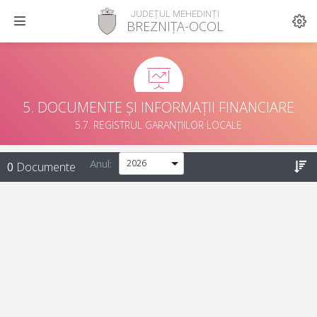
JUDEȚUL MEHEDINȚI
BREZNIȚA-OCOL
5. DOCUMENTE ȘI INFORMAȚII FINANCIARE
5.7. REGISTRUL GARANȚIILOR LOCALE
Anul:
0
Documente