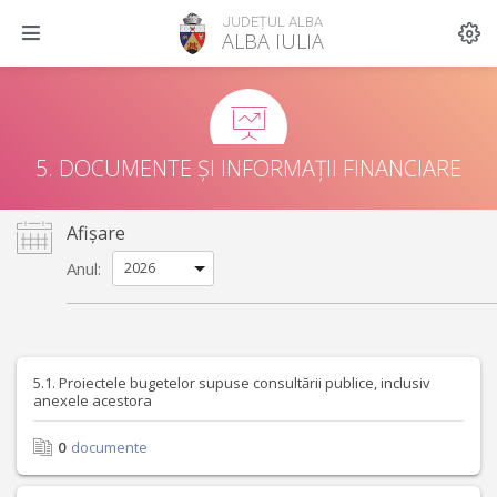
JUDEȚUL ALBA
ALBA IULIA
5. DOCUMENTE ȘI INFORMAȚII FINANCIARE
Afișare
Anul:
5.1. Proiectele bugetelor supuse consultării publice, inclusiv
anexele acestora
0
documente