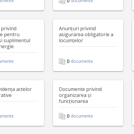
0
umente
documente
 privind
Anunțuri privind
le pentru
asigurarea obligatorie a
și suplimentul
locuințelor
nergie
0
umente
documente
vidența actelor
Documente privind
rative
organizarea și
funcționarea
0
umente
documente