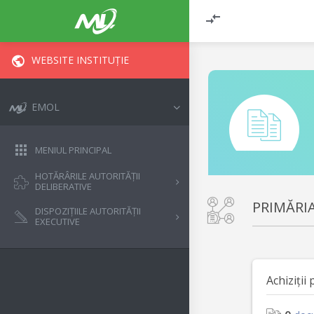
WEBSITE INSTITUȚIE
EMOL
MENIUL PRINCIPAL
HOTĂRÂRILE AUTORITĂȚII
DELIBERATIVE
PRIMĂRI
DISPOZIȚIILE AUTORITĂȚII
EXECUTIVE
Achiziții 