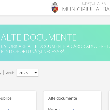
JUDEȚUL ALBA
MUNICIPIUL
ALBA
ALTE DOCUMENTE
6.9. ORICARE ALTE DOCUMENTE A CĂROR ADUCERE L
FIIND OPORTUNĂ ȘI NECESARĂ
A
Anul:
publice
Alte documente