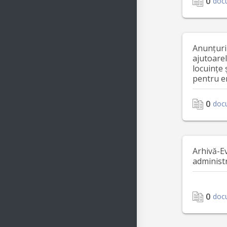
0
doc
Anunțuri
ajutoare
locuințe 
pentru e
0
doc
Arhivă-E
administ
0
doc