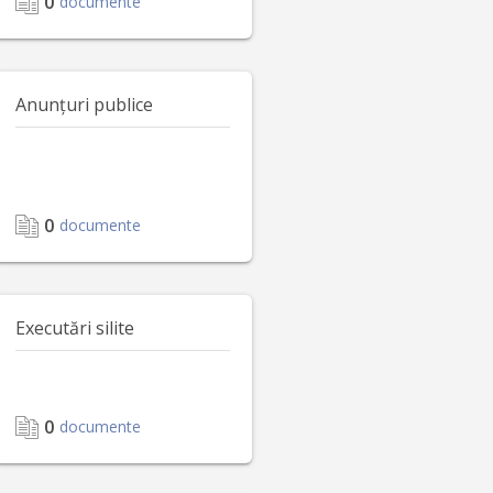
0
documente
Anunțuri publice
0
documente
Executări silite
0
documente